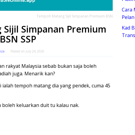
Cara 
Tempoh Matang Sijil Simpanan Premium BSN
Pelan
Sijil Simpanan Premium
Kad B
Trans
BSN SSP
riza
Posted on
July 24, 2026
n rakyat Malaysia sebab bukan saja boleh
adiah juga. Menarik kan?
ni ialah tempoh matang dia yang pendek, cuma 45
 boleh keluarkan duit tu kalau nak.