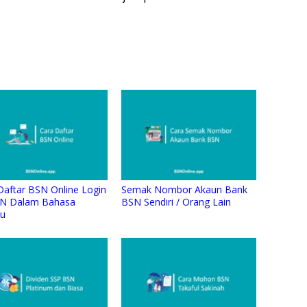
Daftar BSN Online Login
Semak Nombor Akaun Bank
N Dalam Bahasa
BSN Sendiri / Orang Lain
u