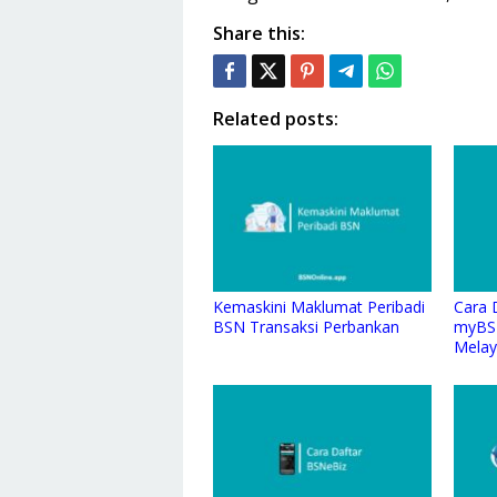
Share this:
Related posts:
Kemaskini Maklumat Peribadi
Cara 
BSN Transaksi Perbankan
myBS
Melay