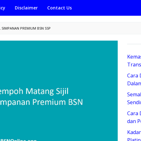
icy
Disclaimer
Contact Us
L SIMPANAN PREMIUM BSN SSP
Kemas
Trans
Cara 
Dalam
Sema
Sendi
Cara 
dan 
Kadar
Plati