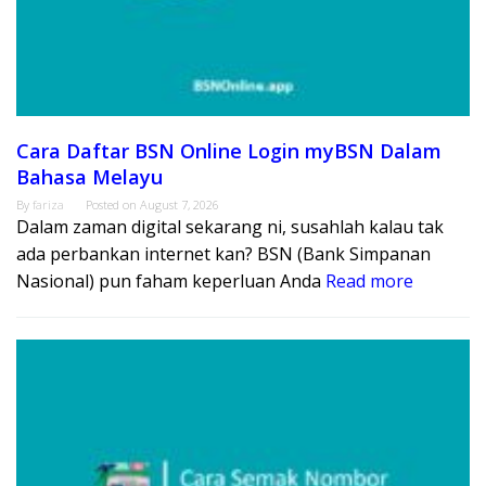
Cara Daftar BSN Online Login myBSN Dalam
Bahasa Melayu
By
fariza
Posted on
August 7, 2026
Dalam zaman digital sekarang ni, susahlah kalau tak
ada perbankan internet kan? BSN (Bank Simpanan
Nasional) pun faham keperluan Anda
Read more