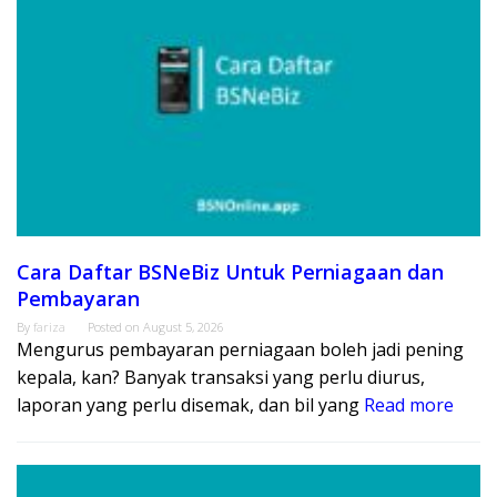
Cara Daftar BSNeBiz Untuk Perniagaan dan
Pembayaran
By
fariza
Posted on
August 5, 2026
Mengurus pembayaran perniagaan boleh jadi pening
kepala, kan? Banyak transaksi yang perlu diurus,
laporan yang perlu disemak, dan bil yang
Read more