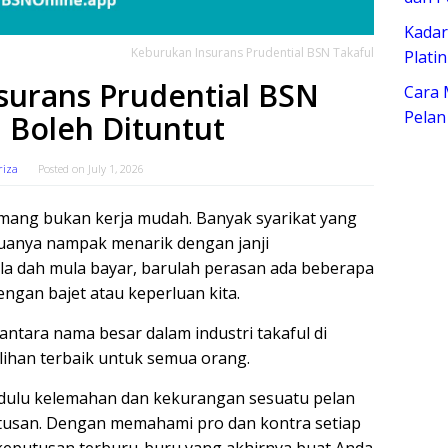
Kadar
Keburukan Insurans Prudential BSN Takaful
Plati
surans Prudential BSN
Cara 
Pelan
 Boleh Dituntut
riza
Posted on
July 1, 2026
emang bukan kerja mudah. Banyak syarikat yang
uanya nampak menarik dengan janji
la dah mula bayar, barulah perasan ada beberapa
ngan bajet atau keperluan kita.
antara nama besar dalam industri takaful di
pilihan terbaik untuk semua orang.
u dulu kelemahan dan kekurangan sesuatu pelan
usan. Dengan memahami pro dan kontra setiap