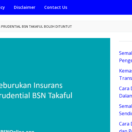
icy
Disclaimer
Contact Us
 PRUDENTIAL BSN TAKAFUL BOLEH DITUNTUT
Semak
Penge
Kemas
Trans
Cara 
Dalam
Sema
Sendi
Cara 
dan 