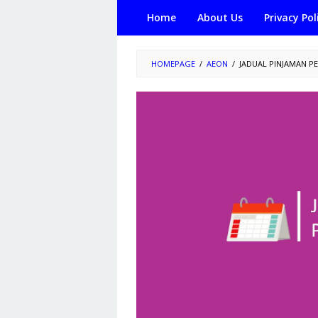
Skip
Home
About Us
Privacy Pol
to
content
HOMEPAGE
/
AEON
/
JADUAL PINJAMAN PE