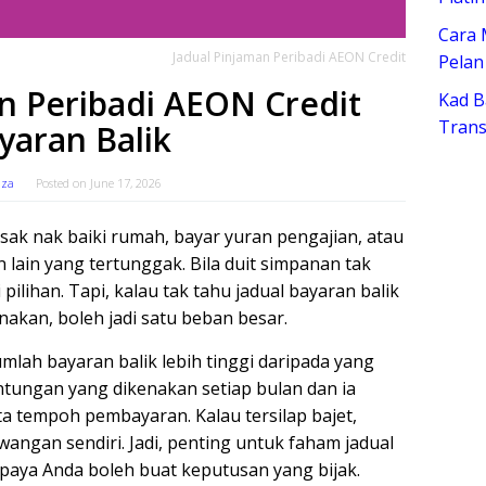
Cara 
Jadual Pinjaman Peribadi AEON Credit
Pelan
n Peribadi AEON Credit
Kad B
Trans
yaran Balik
iza
Posted on
June 17, 2026
ak nak baiki rumah, bayar yuran pengajian, atau
lain yang tertunggak. Bila duit simpanan tak
pilihan. Tapi, kalau tak tahu jadual bayaran balik
akan, boleh jadi satu beban besar.
umlah bayaran balik lebih tinggi daripada yang
untungan yang dikenakan setiap bulan dan ia
ta tempoh pembayaran. Kalau tersilap bajet,
ngan sendiri. Jadi, penting untuk faham jadual
paya Anda boleh buat keputusan yang bijak.